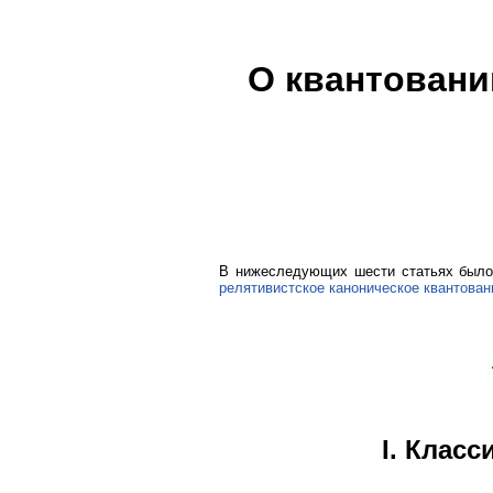
О квантовани
В нижеследующих шести статьях было 
релятивистское каноническое квантован
I. Клас