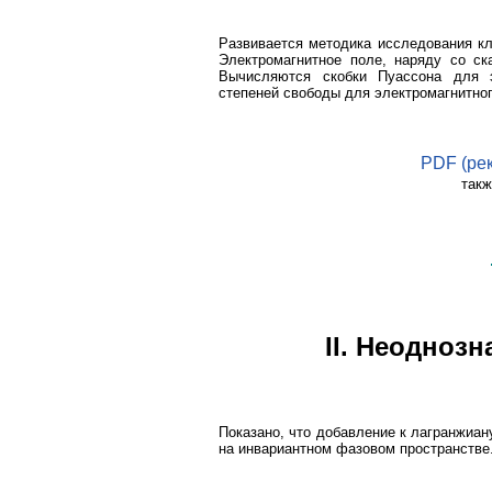
Развивается методика исследования кл
Электромагнитное поле, наряду со ск
Вычисляются скобки Пуассона для э
степеней свободы для электромагнитног
PDF (ре
такж
II. Неодноз
Показано, что добавление к лагранжиан
на инвариантном фазовом пространстве