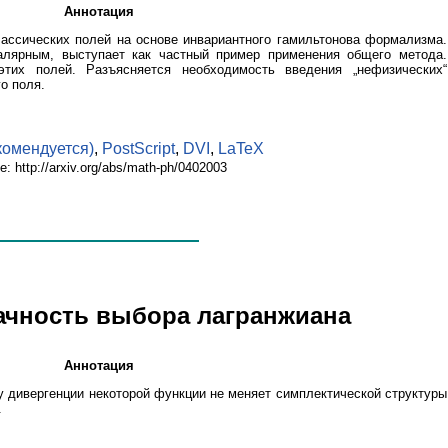
Аннотация
ассических полей на основе инвариантного гамильтонова формализма.
алярным, выступает как частный пример применения общего метода.
тих полей. Разъясняется необходимость введения „нефизических“
о поля.
комендуется)
,
PostScript
,
DVI
,
LaTeX
е: http://arxiv.org/abs/math-ph/0402003
начность выбора лагранжиана
Аннотация
у дивергенции некоторой функции не меняет симплектической структуры
.