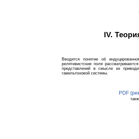
IV. Теор
Вводится понятие об индуцированно
релятивистские поля рассматриваются
представлений в смысле их приводи
гамильтоновой системы.
PDF (ре
такж