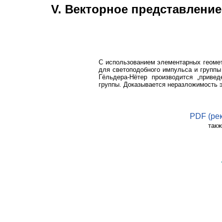
V. Векторное представлени
С использованием элементарных геоме
для светоподобного импульса и группы
Гёльдера-Нётер производится „привед
группы. Доказывается неразложимость 
PDF (ре
такж