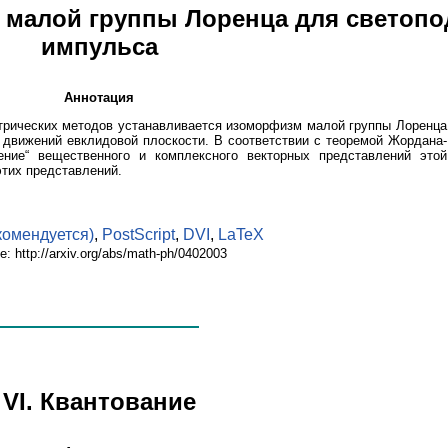
е малой группы Лоренца для светоп
импульса
Аннотация
трических методов устанавливается изоморфизм малой группы Лоренца
 движений евклидовой плоскости. В соответствии с теоремой Жордана-
ение“ вещественного и комплексного векторных представлений этой
этих представлений.
комендуется)
,
PostScript
,
DVI
,
LaTeX
е: http://arxiv.org/abs/math-ph/0402003
VI. Квантование