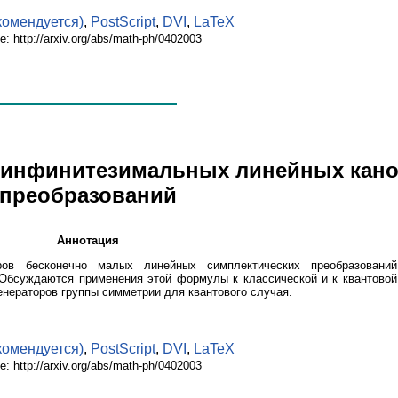
комендуется)
,
PostScript
,
DVI
,
LaTeX
е: http://arxiv.org/abs/math-ph/0402003
ов инфинитезимальных линейных кан
преобразований
Аннотация
ов бесконечно малых линейных симплектических преобразований
 Обсуждаются применения этой формулы к классической и к квантовой
енераторов группы симметрии для квантового случая.
комендуется)
,
PostScript
,
DVI
,
LaTeX
е: http://arxiv.org/abs/math-ph/0402003