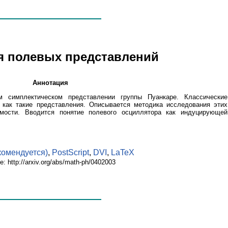
ия полевых представлений
Аннотация
м симплектическом представлении группы Пуанкаре. Классические
 как такие представления. Описывается методика исследования этих
мости. Вводится понятие полевого осциллятора как индуцирующей
комендуется)
,
PostScript
,
DVI
,
LaTeX
е: http://arxiv.org/abs/math-ph/0402003